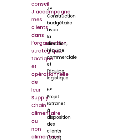
conseil.
4°
J’accompagne
Construction
mes
budgétaire
clients
avec
dans
la
l’organisation
direction,
stratégique,
l’équipe
commerciale
tactique
et
et
l’équipe
opérationnelle
logistique.
de
leur
5°
Projet
Supply
Extranet
Chain
à
alimentaire
disposition
ou
des
non
clients
alimentaire.
(2022)