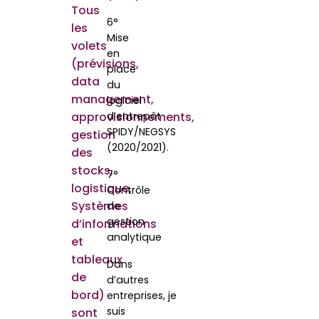
Tous
6°
les
Mise
volets
en
(prévisions,
place
data
du
management,
logiciel
approvisionnements,
d’entrepôt
SPIDY/NEGSYS
gestion
(2020/2021).
des
stocks,
7°
logistique,
Contrôle
Systèmes
de
gestion
d’informations
analytique
et
tableaux
Dans
de
d’autres
bord)
entreprises, je
suis
sont