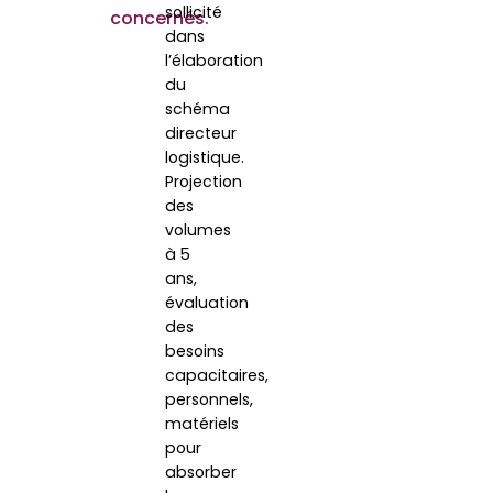
sollicité
concernés.
dans
l’élaboration
du
schéma
directeur
logistique.
Projection
des
volumes
à 5
ans,
évaluation
des
besoins
capacitaires,
personnels,
matériels
pour
absorber