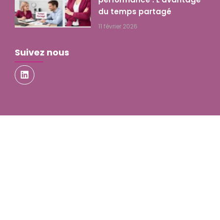
du temps partagé
11 février 2026
Suivez nous
© Copyright
2026
Par WEB
Accueil
OPTIMISATION
Nos Solutions Entreprises
Nos Talents