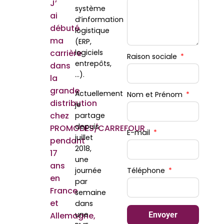
J’
système
ai
d’information
débuté
logistique
ma
(ERP,
carrière
logiciels
Raison sociale
entrepôts,
dans
…).
la
grande
Actuellement
Nom et Prénom
distribution
je
chez
partage
depuis
PROMODES/CARREFOUR
E-mail
juillet
pendant
2018,
17
une
ans
journée
Téléphone
en
par
France
semaine
et
dans
une
Allemagne,
Envoyer