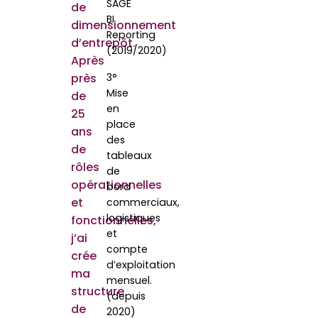
SAGE
de
BI
dimensionnement
Reporting
d’entrepôt.
(2019/2020)
Après
près
3°
Mise
de
en
25
place
ans
des
de
tableaux
rôles
de
opérationnelles
bord
et
commerciaux,
logistiques
fonctionnelles,
et
j’ai
compte
crée
d’exploitation
ma
mensuel.
structure
(depuis
de
2020)