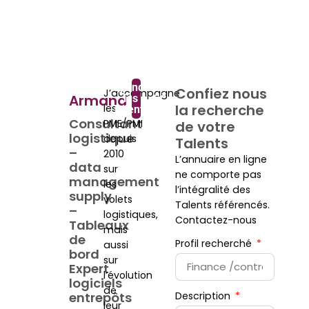
Rejoindre
Confiez nous
J’accompagne
Armand
les
la recherche
les
Talents
Consultant
PME/PMI
de votre
logistique
depuis
Talents
–
2010
L’annuaire en ligne
data
sur
ne comporte pas
management
les
l’intégralité des
supply
volets
Talents référencés.
–
logistiques,
Contactez-nous
Tableaux
mais
de
Profil recherché
aussi
bord
sur
Expert
l’évolution
logiciels
de
entrepôts
Description
leur