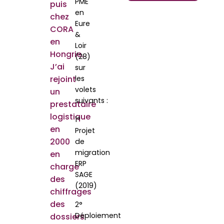
PME
puis
en
chez
Eure
CORA
&
en
Loir
Hongrie.
(28)
J’ai
sur
rejoint
les
volets
un
suivants :
prestataire
logistique
1°
en
Projet
2000
de
migration
en
ERP
charge
SAGE
des
(2019)
chiffrages
des
2°
Déploiement
dossiers