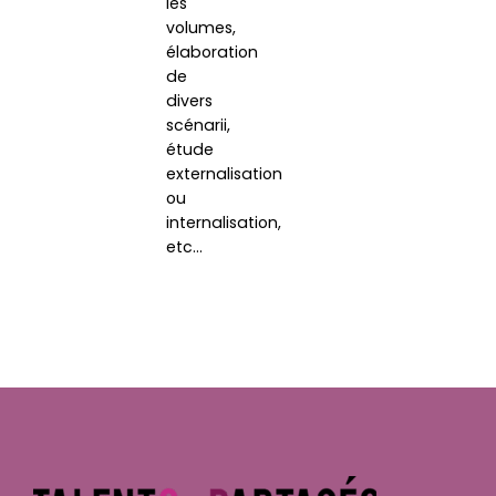
les
volumes,
élaboration
de
divers
scénarii,
étude
externalisation
ou
internalisation,
etc…