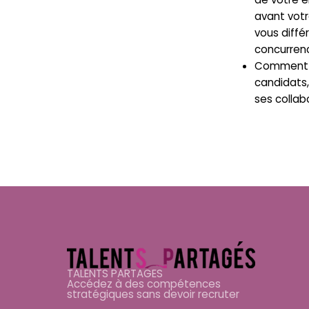
avant votr
vous diffé
concurren
Comment a
candidats,
ses collab
TALENTS PARTAGES
Accédez à des compétences
stratégiques sans devoir recruter