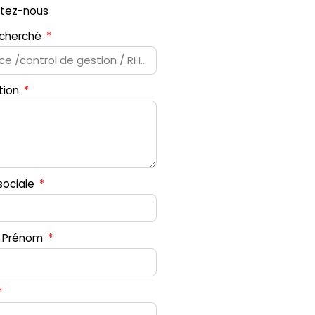
tez-nous
recherché
tion
sociale
 Prénom