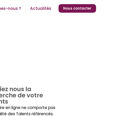
es-nous ?
Actualités
Nous contacter
iez nous la
erche de votre
nts
ire en ligne ne comporte pas
alité des Talents référencés.