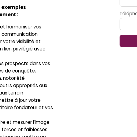
s exemples
Téléph
ment :
 et harmoniser vos
e communication
votre visibilité et
n lien privilégié avec
e
vos prospects dans vos
s de conquête,
n, notoriété
outils appropriés aux
ux terrain
ettre à jour votre
titaire fondateur et vos
e et mesurer l’image
s forces et faiblesses
ntreprise, mettre en