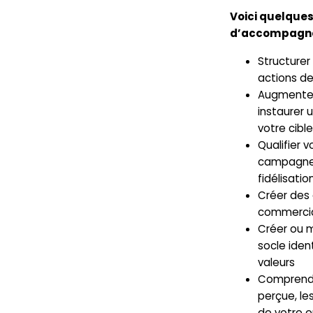
Voici quelque
d’accompagne
Structurer
actions d
Augmenter 
instaurer u
votre cibl
Qualifier 
campagne
fidélisatio
Créer des 
commercia
Créer ou m
socle iden
valeurs
Comprendr
perçue, le
de votre e