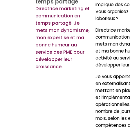
temps partagé
implique des co
Directrice marketing et
Vous organisez 
communication en
laborieux ?
temps partagé. Je
mets mon dynamisme,
Directrice mark
communication 
mon expertise et ma
mets mon dyna
bonne humeur au
et ma bonne h
service des PME pour
activité au ser
développer leur
développer leur
croissance.
Je vous apporte 
en externalisan
mettant en plac
et l’implémenta
opérationnelles.
nombre de jour
mois, selon les e
compétences do