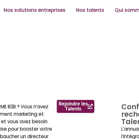
Nos solutions entreprises
Nos talents
Qui somm
Rejoindre les
Conf
ME B2B ? Vous n’avez
Talents
rech
ment marketing et
Tale
et vous avez besoin
ise pour booster votre
L’annua
baucher un directeur
l’intégr