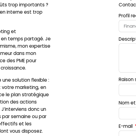
ûts trop importants ?
Contac
en interne est trop
Profil 
eting et
en temps partagé. Je
Descrip
misme, mon expertise
umeur dans mon
vice des PME pour
 croissance.
Raison 
une solution flexible :
t votre marketing, en
e le plan stratégique
tion des actions
Nom et
 J’interviens donc un
s par semaine ou par
ffectifs et les
E-mail
nt vous disposez.