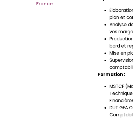
France
Élaboratio
plan et co
Analyse de
vos marg
Productio
bord et re
Mise en pl
Supervisio
comptabil
Formation :
MSTCF (Maî
Technique
Financière
DUT GEA O
Comptabil