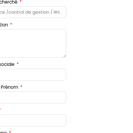
recherché
tion
sociale
 Prénom
one