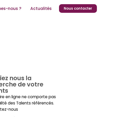
es-nous ?
Actualités
Nous contacter
iez nous la
erche de votre
nts
ire en ligne ne comporte pas
alité des Talents référencés.
tez-nous