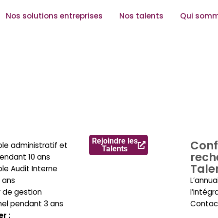
Nos solutions entreprises
Nos talents
Qui somm
Rejoindre les
Conf
e administratif et
Talents
rech
pendant 10 ans
Tale
e Audit Interne
 ans
L’annua
 de gestion
l’intégr
nel pendant 3 ans
Contac
r :