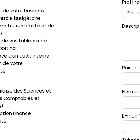
Profil 
n de votre business
ntrôle budgétaire
 votre rentabilité et de
Descrip
es
n de vos tableaux de
porting
ace d’un audit interne
n de votre
Raison 
ité
trise des Sciences et
Nom et
s Comptables et
s)
ption Finance
E-mail
ité
Téléph