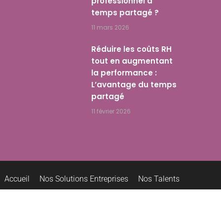
professionnel à
temps partagé ?
11 mars 2026
Réduire les coûts RH
tout en augmentant
la performance :
L’avantage du temps
partagé
11 février 2026
Accueil
Nos Solutions Entreprises
Nos Talents
Rejoindre les Talents
Nous contacter