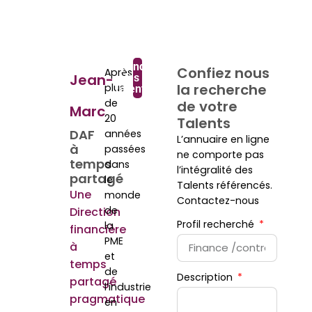
Rejoindre
Confiez nous
Après
Jean-
les
la recherche
plus
Talents
de
de votre
Marc
20
Talents
DAF
années
L’annuaire en ligne
à
passées
ne comporte pas
temps
dans
l’intégralité des
partagé
le
Talents référencés.
Une
monde
Contactez-nous
de
Direction
Profil recherché
la
financière
PME
à
et
temps
de
Description
partagé
l’industrie
pragmatique
en