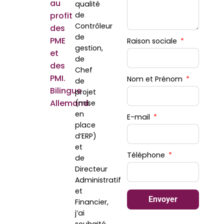
au
qualité
profit
de
Contrôleur
des
de
PME
Raison sociale
gestion,
et
de
des
Chef
PMI.
Nom et Prénom
de
Bilingue
projet
Allemand.
(mise
en
E-mail
place
d’ERP)
et
Téléphone
de
Directeur
Administratif
et
Envoyer
Financier,
j’ai
souhaité