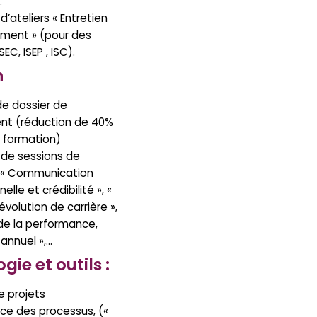
.
d’ateliers « Entretien
ement » (pour des
SEC, ISEP , ISC).
n
e dossier de
nt (réduction de 40%
 formation)
 de sessions de
 « Communication
elle et crédibilité », «
évolution de carrière »,
de la performance,
 annuel »,…
ie et outils :
e projets
ce des processus, («