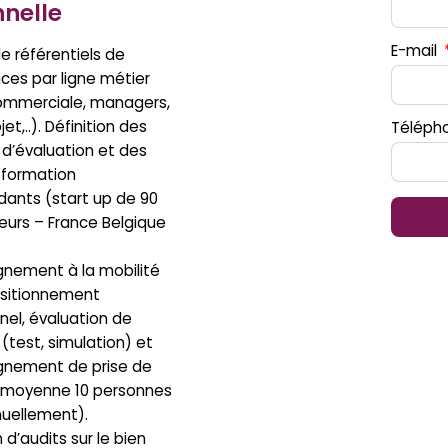
nnelle
E-mail
e référentiels de
es par ligne métier
ommerciale, managers,
et,..). Définition des
Téléph
d’évaluation et des
 formation
dants (start up de 90
eurs – France Belgique
ement à la mobilité
ositionnement
nel, évaluation de
 (test, simulation) et
nement de prise de
 moyenne 10 personnes
nuellement).
 d’audits sur le bien