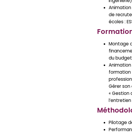
ingénierie)
Animation 
de recrut
écoles : ES
Formatio
Montage d
financeme
du budget
Animation
formation
professionn
Gérer son 
« Gestion 
l’entretien
Méthodolog
Pilotage d
Performan