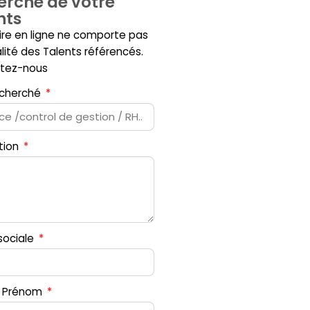
erche de votre
nts
ire en ligne ne comporte pas
alité des Talents référencés.
tez-nous
recherché
tion
sociale
 Prénom