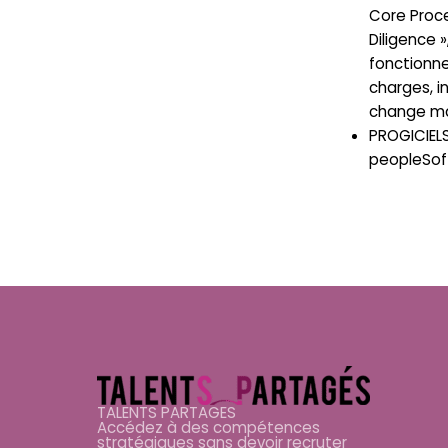
Core Proce
Diligence »
fonctionne
charges, i
change m
PROGICIELS
peopleSof
TALENTS PARTAGES
Accédez à des compétences
stratégiques sans devoir recruter