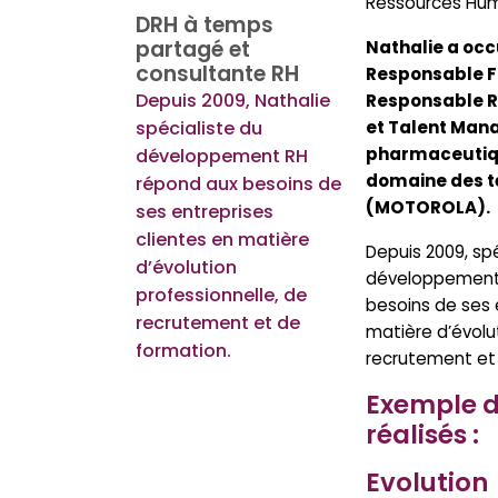
Ressources Hum
DRH à temps
partagé et
Nathalie a oc
consultante RH
Responsable F
Depuis 2009, Nathalie
Responsable 
spécialiste du
et Talent Mana
pharmaceutiqu
développement RH
domaine des 
répond aux besoins de
(MOTOROLA).
ses entreprises
clientes en matière
Depuis 2009, spé
d’évolution
développement
professionnelle, de
besoins de ses 
recrutement et de
matière d’évolu
formation.
recrutement et
Exemple d
réalisés :
Evolution