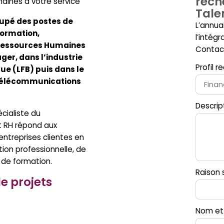
rech
aines à votre service
Tale
cupé des postes de
L’annua
ormation,
l’intégr
Ressources Humaines
Contac
ger, dans l’industrie
Profil 
e (LFB) puis dans le
télécommunications
Descrip
cialiste du
 RH répond aux
entreprises clientes en
tion professionnelle, de
 de formation.
Raison 
e projets
Nom et