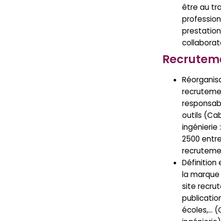
être au tra
profession
prestation
collaborat
Recrutem
Réorganisa
recrutemen
responsabi
outils (Ca
ingénierie 
2500 entre
recruteme
Définitio
la marque 
site recru
publication
écoles,… (