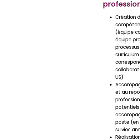
professio
Création d
compétenc
(équipe c
équipe proj
processus 
curriculum
correspon
collaborat
US) .
Accompagn
et au rep
profession
potentiels
accompag
poste (en
suivies an
Réalisation