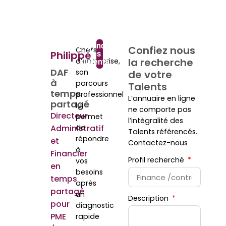
Rejoindre
Confiez nous
Chefs
Philippe
les
la recherche
d’entreprise,
Talents
DAF
son
de votre
à
parcours
Talents
temps
professionnel
L’annuaire en ligne
partagé
lui
ne comporte pas
Directeur
permet
l’intégralité des
Administratif
de
Talents référencés.
répondre
et
Contactez-nous
à
Financier
Profil recherché
vos
en
besoins
temps
après
partagé
un
Description
pour
diagnostic
PME
rapide