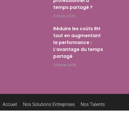
professionnel à
temps partagé ?
11 mars 2026
Réduire les coûts RH
tout en augmentant
la performance :
L’avantage du temps
partagé
11 février 2026
Accueil
Nos Solutions Entreprises
Nos Talents
Rejoindre les Talents
Nous contacter