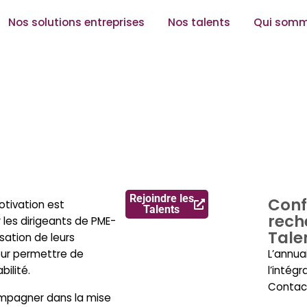
Nos solutions entreprises
Nos talents
Qui somm
Rejoindre les
Conf
otivation est
Talents
rech
les dirigeants de PME-
Tale
isation de leurs
eur permettre de
L’annua
bilité.
l’intégr
Contac
mpagner dans la mise