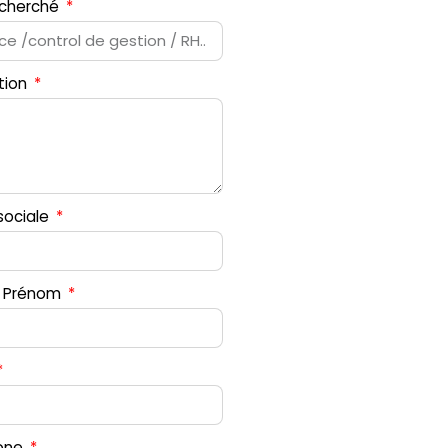
recherché
tion
sociale
 Prénom
one