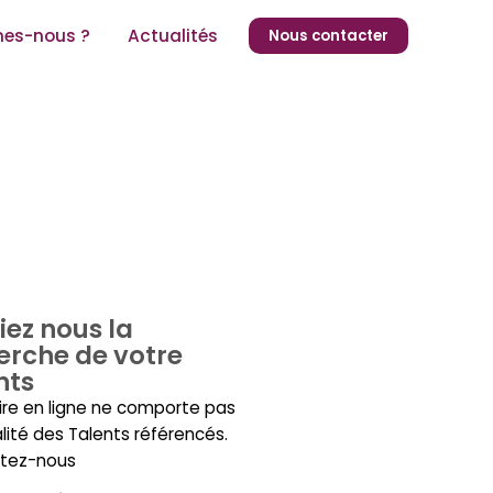
es-nous ?
Actualités
Nous contacter
iez nous la
erche de votre
nts
ire en ligne ne comporte pas
alité des Talents référencés.
tez-nous