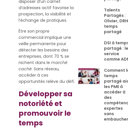
disposer d’un carnet
d’adresses actif favorise la
Talents
prospection, la visibilité et
Partagés :
l’échange de pratiques.
Olivier, DRH
temps
Être son propre
partagé
commercial implique une
DSI à temp
veille permanente pour
partagé : l
détecter les besoins des
service
entreprises, dont 70 % se
comme AD
nichent dans le
marché
caché
. Sans réseau,
Comment l
accéder à ces
temps
partagé ai
opportunités relève du défi.
les PME à
Développer sa
accéder à
des
notoriété et
compéten
expertes
promouvoir le
sans
embauche
temps