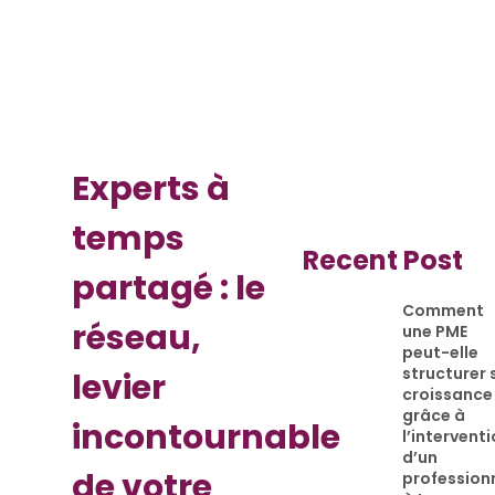
Experts à
temps
Recent Post
partagé : le
Comment
réseau,
une PME
peut-elle
structurer 
levier
croissance
grâce à
incontournable
l’intervent
d’un
de votre
profession