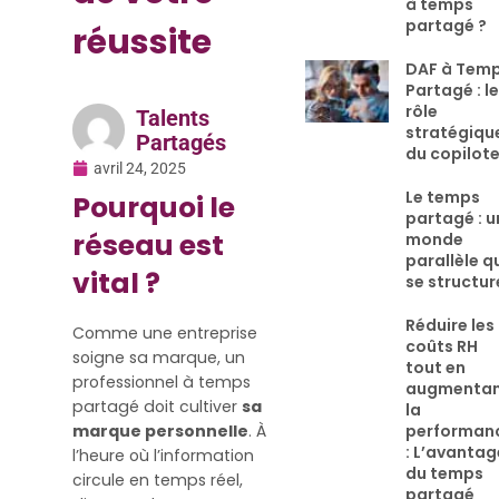
à temps
partagé ?
réussite
DAF à Tem
Partagé : l
rôle
Talents
stratégiqu
Partagés
du copilot
avril 24, 2025
Le temps
Pourquoi le
partagé : u
réseau est
monde
parallèle q
vital ?
se structur
Réduire les
Comme une entreprise
coûts RH
soigne sa marque, un
tout en
professionnel à temps
augmenta
partagé doit cultiver
sa
la
marque personnelle
. À
performan
: L’avantag
l’heure où l’information
du temps
circule en temps réel,
partagé